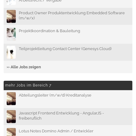
Arbeitsrecht / Vergabe
Product Owner Produktentwicklung Embedded Software
(m/w/x)
Projektkoordination & Bauleitung
Teilprojektleitung Contact Center (Genesys Cloud)
›› Alle Jobs zeigen
mehr Jobs im Bereich
7
Abteilungsleiter (m/w/d) Kreditanalyse
Javascript Frontend Entwicklung - AngularJS -
freiberuflich
Lotus Notes Domino Admin / Entwickler