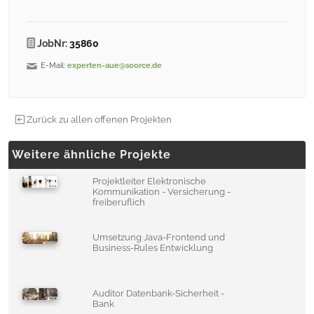
JobNr:
35860
E-Mail:
experten-aue@soorce.de
Zurück zu allen offenen Projekten
Weitere ähnliche Projekte
Projektleiter Elektronische
Kommunikation - Versicherung -
freiberuflich
Umsetzung Java-Frontend und
Business-Rules Entwicklung
Auditor Datenbank-Sicherheit -
Bank