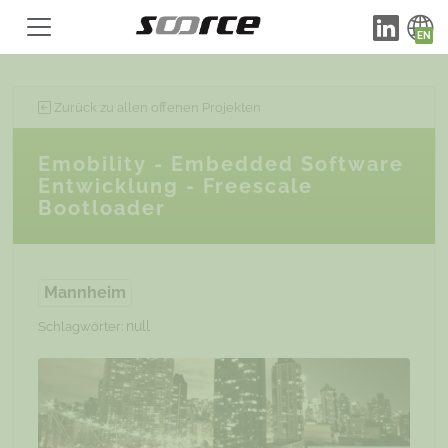
Zurück zu allen offenen Projekten
Emobility - Embedded Software
Entwicklung - Freescale
Bootloader
Mannheim
null
Schlagwörter: