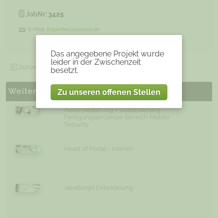
JobNr:
3425
E-Mail:
Experten@soorce.de
Das angegebene Projekt wurde
leider in der Zwischenzeit
Zurück zu allen offenen Projekten
besetzt.
Weitere ähnliche Projekte
Zu unseren offenen Stellen
Automatisierung / Stabilisierung
Fertigungsprozesse Bereich Mobile
Security
Head of Portal - Interim
JavaScript Entwicklung