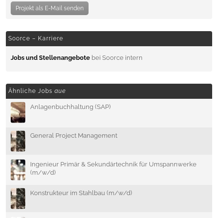
Projekt als E-Mail senden
Soorce – Karriere
Jobs und Stellenangebote
bei Soorce intern
Ähnliche Jobs
aue
Anlagenbuchhaltung (SAP)
General Project Management
Ingenieur Primär & Sekundärtechnik für Umspannwerke
(m/w/d)
Konstrukteur im Stahlbau (m/w/d)