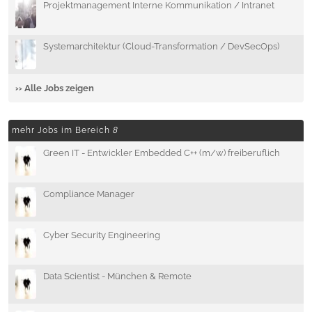
Projektmanagement Interne Kommunikation / Intranet
Systemarchitektur (Cloud-Transformation / DevSecOps)
›› Alle Jobs zeigen
mehr Jobs im Bereich
8
Green IT - Entwickler Embedded C++ (m/w) freiberuflich
Compliance Manager
Cyber Security Engineering
Data Scientist - München & Remote