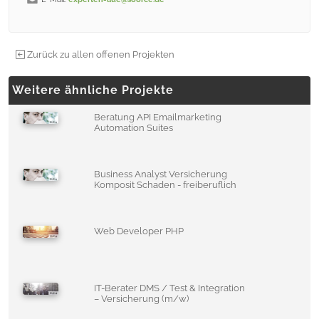
Zurück zu allen offenen Projekten
Weitere ähnliche Projekte
Beratung API Emailmarketing
Automation Suites
Business Analyst Versicherung
Komposit Schaden - freiberuflich
Web Developer PHP
IT-Berater DMS / Test & Integration
– Versicherung (m/w)